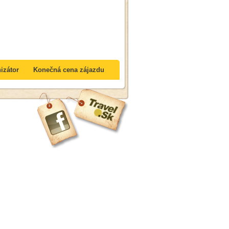
izátor
Konečná cena zájazdu