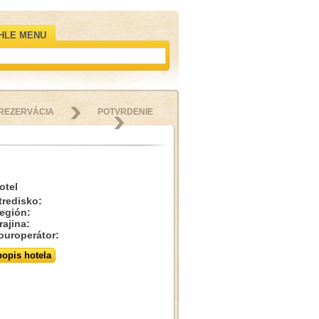
HLE MENU
REZERVÁCIA
POTVRDENIE
otel
tredisko:
egión:
rajina:
ouroperátor:
popis hotela