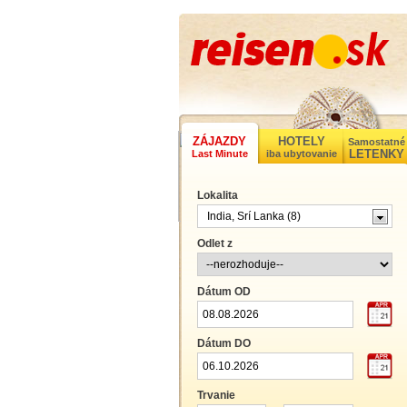
ZÁJAZDY
HOTELY
Samostatné
LETENKY
Last Minute
iba ubytovanie
Lokalita
India, Srí Lanka (
8
)
Odlet z
KONTAKT
Travel.Sk s.r.o.
Dátum OD
cestovná agentúra
info@reisen.sk
Hviezdoslavovo námestie 7
81102 Bratislava
Dátum DO
Call centrum:
02 44 872 835
Po - Pia 9:00-17:00
Trvanie