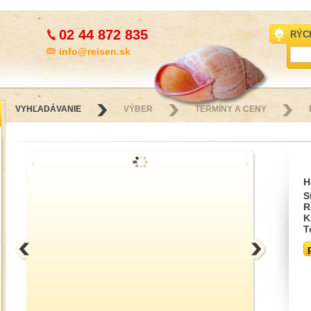
02 44 872 835
RÝC
info@reisen.sk
VYHĽADÁVANIE
VÝBER
TERMÍNY A CENY
H
S
R
K
T