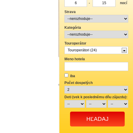
-
nocí
DESTINÁCIE
Strava
viac
Kategória
Touroperátor
Touroperátori (
24
)
Meno hotela
Obchodné podmienky
Poistenie
Pla
Naše partnerské CK
Parkovanie vo Vi
iba
Počet dospelých
Copyright © 2004-2026 Travel.Sk s.r.o. Všetky práva 
Deti (vek k poslednému dňu zájazdu):