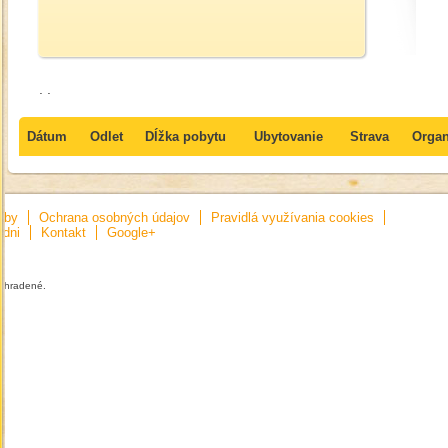
. .
Dátum
Odlet
Dĺžka pobytu
Ubytovanie
Strava
Organ
tby
Ochrana osobných údajov
Pravidlá využívania cookies
edni
Kontakt
Google+
vyhradené.